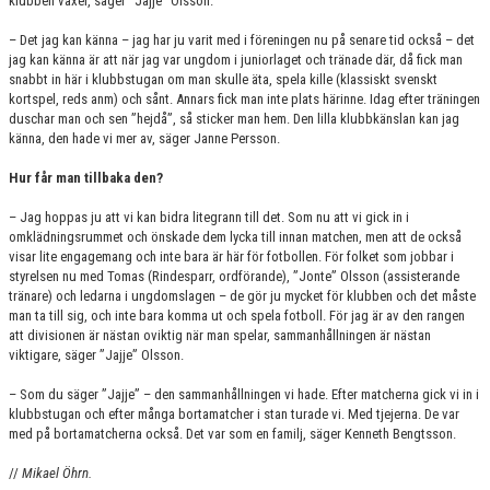
klubben växer, säger ”Jajje” Olsson.
– Det jag kan känna – jag har ju varit med i föreningen nu på senare tid också – det
jag kan känna är att när jag var ungdom i juniorlaget och tränade där, då fick man
snabbt in här i klubbstugan om man skulle äta, spela kille (klassiskt svenskt
kortspel, reds anm) och sånt. Annars fick man inte plats härinne. Idag efter träningen
duschar man och sen ”hejdå”, så sticker man hem. Den lilla klubbkänslan kan jag
känna, den hade vi mer av, säger Janne Persson.
Hur får man tillbaka den?
– Jag hoppas ju att vi kan bidra litegrann till det. Som nu att vi gick in i
omklädningsrummet och önskade dem lycka till innan matchen, men att de också
visar lite engagemang och inte bara är här för fotbollen. För folket som jobbar i
styrelsen nu med Tomas (Rindesparr, ordförande), ”Jonte” Olsson (assisterande
tränare) och ledarna i ungdomslagen – de gör ju mycket för klubben och det måste
man ta till sig, och inte bara komma ut och spela fotboll. För jag är av den rangen
att divisionen är nästan oviktig när man spelar, sammanhållningen är nästan
viktigare, säger ”Jajje” Olsson.
– Som du säger ”Jajje” – den sammanhållningen vi hade. Efter matcherna gick vi in i
klubbstugan och efter många bortamatcher i stan turade vi. Med tjejerna. De var
med på bortamatcherna också. Det var som en familj, säger Kenneth Bengtsson.
//
Mikael Öhrn.