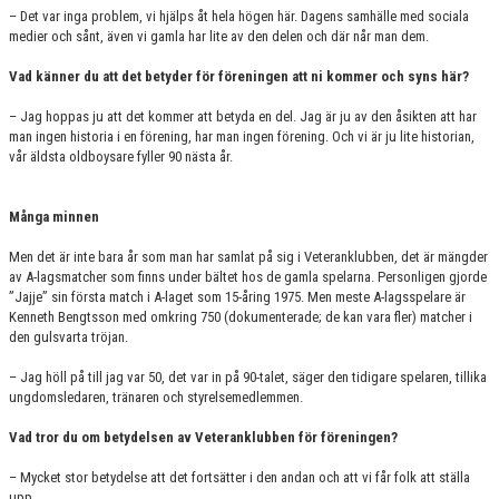
– Det var inga problem, vi hjälps åt hela högen här. Dagens samhälle med sociala
medier och sånt, även vi gamla har lite av den delen och där når man dem.
Vad känner du att det betyder för föreningen att ni kommer och syns här?
– Jag hoppas ju att det kommer att betyda en del. Jag är ju av den åsikten att har
man ingen historia i en förening, har man ingen förening. Och vi är ju lite historian,
vår äldsta oldboysare fyller 90 nästa år.
Många minnen
Men det är inte bara år som man har samlat på sig i Veteranklubben, det är mängder
av A-lagsmatcher som finns under bältet hos de gamla spelarna. Personligen gjorde
”Jajje” sin första match i A-laget som 15-åring 1975. Men meste A-lagsspelare är
Kenneth Bengtsson med omkring 750 (dokumenterade; de kan vara fler) matcher i
den gulsvarta tröjan.
– Jag höll på till jag var 50, det var in på 90-talet, säger den tidigare spelaren, tillika
ungdomsledaren, tränaren och styrelsemedlemmen.
Vad tror du om betydelsen av Veteranklubben för föreningen?
– Mycket stor betydelse att det fortsätter i den andan och att vi får folk att ställa
upp.