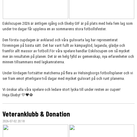
Eskilscupen 2026 är äntligen igång och Ekeby GIF är på plats med hela fem lag som
under tre dagar får uppleva en av sommarens stora fotbollsfester.
Den första cupdagen är avklarad och våra gulsvarta lag har representerat
föreningen på bästa sätt. Det har varit fullt av kämpaglöd, laganda, glädje och
framför allt massor av fotboll.För våra spelare handlar Eskilscupen om så mycket
mer än resultaten på planen. Det är en helg fylld av gemenskap, nya erfarenheter och
minnen tillsammans med lagkamraterna.
Under lördagen fortsätter matcherna på flera av Helsingborgs fotbollsplaner och vi
ser fram emot ytterligare två dagar med mycket gulsvart på och runt planerna.
Vi önskar alla våra spelare och ledare stort lycka till under resten av cupen!
Heja Ekeby! 💛🖤⚽️
Veteranklubb & Donation
2026-07-02 20:18