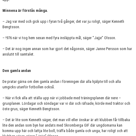
Minnena är förstås många.
– Jag var med och gick upp i fyran två gånger, det var ju roligt, säger Kenneth
Bengtsson.
– !976 när vi tog hem sexan med fyra insläppta mål, säger ”Jajje” Olsson.
– Det är nog ingen annan som har gjort det någonsin, säger Janne Persson som har
anslutit till samtalet.
Den gamla andan
De pratar gärna om den gamla andan i föreningen där alla hjälpte till och alla
umgicks utanför fotbollen också.
– När vi fick alla att ställa upp när vi jobbade med träningsplanen där nere –
grusplanen. Lördagar och söndagar var vi där och räfsade, körde med traktor och
öste grus, säger Kenneth Bengtsson.
– Det är lite som Kenneth säger, det man vill eller önskar är att klubben får tillbaka
lite den andan som byn har andats med Skromberga GIF där ungdomarna kan
komma upp här och lattja lite boll, träffa både gamla och unga, har roligt och att