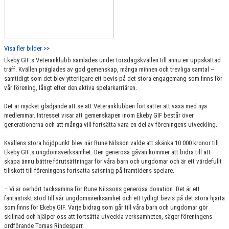
Visa fler bilder >>
Ekeby GIF:s Veteranklubb samlades under torsdagskvällen till ännu en uppskattad
träff. Kvällen präglades av god gemenskap, många minnen och trevliga samtal –
samtidigt som det blev ytterligare ett bevis på det stora engagemang som finns för
vår förening, långt efter den aktiva spelarkarriären.
Det är mycket glädjande att se att Veteranklubben fortsätter att växa med nya
medlemmar. Intresset visar att gemenskapen inom Ekeby GIF består över
generationerna och att många vill fortsätta vara en del av föreningens utveckling.
Kvällens stora höjdpunkt blev när Rune Nilsson valde att skänka 10 000 kronor till
Ekeby GIF:s ungdomsverksamhet. Den generösa gåvan kommer att bidra till att
skapa ännu bättre förutsättningar för våra barn och ungdomar och är ett värdefullt
tillskott till föreningens fortsatta satsning på framtidens spelare.
– Vi är oerhört tacksamma för Rune Nilssons generösa donation. Det är ett
fantastiskt stöd till vår ungdomsverksamhet och ett tydligt bevis på det stora hjärta
som finns för Ekeby GIF. Varje bidrag som går till våra barn och ungdomar gör
skillnad och hjälper oss att fortsätta utveckla verksamheten, säger föreningens
ordförande Tomas Rindesparr.