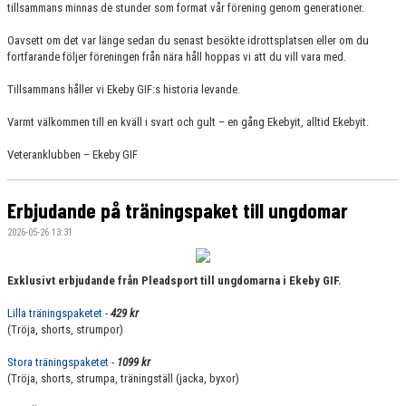
tillsammans minnas de stunder som format vår förening genom generationer.
Oavsett om det var länge sedan du senast besökte idrottsplatsen eller om du
fortfarande följer föreningen från nära håll hoppas vi att du vill vara med.
Tillsammans håller vi Ekeby GIF:s historia levande.
Varmt välkommen till en kväll i svart och gult – en gång Ekebyit, alltid Ekebyit.
Veteranklubben – Ekeby GIF
Erbjudande på träningspaket till ungdomar
2026-05-26 13:31
Exklusivt erbjudande från Pleadsport till ungdomarna i Ekeby GIF.
Lilla träningspaketet
-
429 kr
(Tröja, shorts, strumpor)
Stora träningspaketet
-
1099 kr
(Tröja, shorts, strumpa, träningställ (jacka, byxor)