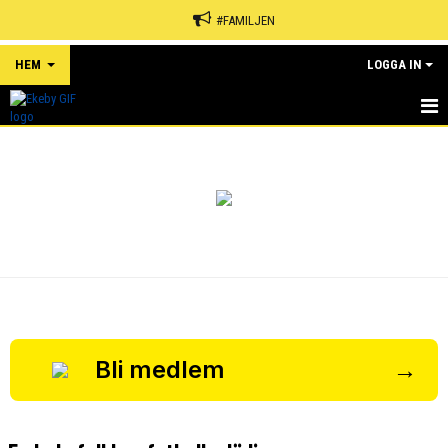
#FAMILJEN
HEM
LOGGA IN
HEM
NYHETER
OM KLUBBEN
KALENDER
MATCHER
EVENEMANG
Bli medlem
→
SPONSORER