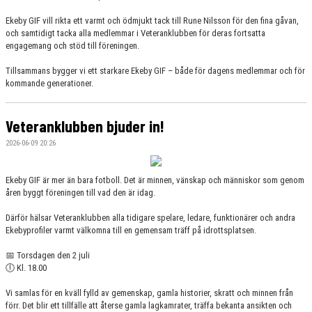
Ekeby GIF vill rikta ett varmt och ödmjukt tack till Rune Nilsson för den fina gåvan,
och samtidigt tacka alla medlemmar i Veteranklubben för deras fortsatta
engagemang och stöd till föreningen.
Tillsammans bygger vi ett starkare Ekeby GIF – både för dagens medlemmar och för
kommande generationer.
Veteranklubben bjuder in!
2026-06-09 20:26
Ekeby GIF är mer än bara fotboll. Det är minnen, vänskap och människor som genom
åren byggt föreningen till vad den är idag.
Därför hälsar Veteranklubben alla tidigare spelare, ledare, funktionärer och andra
Ekebyprofiler varmt välkomna till en gemensam träff på idrottsplatsen.
📅 Torsdagen den 2 juli
🕕 Kl. 18.00
Vi samlas för en kväll fylld av gemenskap, gamla historier, skratt och minnen från
förr. Det blir ett tillfälle att återse gamla lagkamrater, träffa bekanta ansikten och