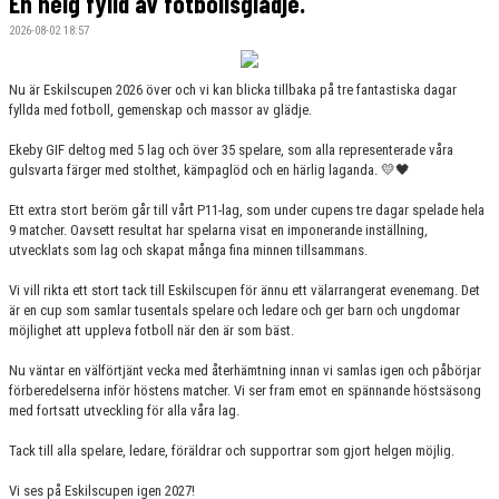
En helg fylld av fotbollsglädje.
HYR KLUBBSTUGAN
2026-08-02 18:57
KLUBBSHOP
Nu är Eskilscupen 2026 över och vi kan blicka tillbaka på tre fantastiska dagar
fyllda med fotboll, gemenskap och massor av glädje.
Ekeby GIF deltog med 5 lag och över 35 spelare, som alla representerade våra
gulsvarta färger med stolthet, kämpaglöd och en härlig laganda. 💛🖤
Ett extra stort beröm går till vårt P11-lag, som under cupens tre dagar spelade hela
9 matcher. Oavsett resultat har spelarna visat en imponerande inställning,
utvecklats som lag och skapat många fina minnen tillsammans.
Vi vill rikta ett stort tack till Eskilscupen för ännu ett välarrangerat evenemang. Det
är en cup som samlar tusentals spelare och ledare och ger barn och ungdomar
möjlighet att uppleva fotboll när den är som bäst.
Nu väntar en välförtjänt vecka med återhämtning innan vi samlas igen och påbörjar
förberedelserna inför höstens matcher. Vi ser fram emot en spännande höstsäsong
med fortsatt utveckling för alla våra lag.
Tack till alla spelare, ledare, föräldrar och supportrar som gjort helgen möjlig.
Vi ses på Eskilscupen igen 2027!