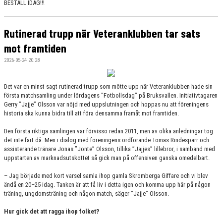
BESTÄLL IDAG!!!
Rutinerad trupp när Veteranklubben tar sats
mot framtiden
2026-05-24 20:28
Det var en minst sagt rutinerad trupp som mötte upp när Veteranklubben hade sin
första matchsamling under lördagens ”Fotbollsdag” på Bruksvallen. Initiativtagaren
Gerry ”Jajje” Olsson var nöjd med uppslutningen och hoppas nu att föreningens
historia ska kunna bidra till att föra densamma framåt mot framtiden.
Den första riktiga samlingen var förvisso redan 2011, men av olika anledningar tog
det inte fart då. Men i dialog med föreningens ordförande Tomas Rindesparr och
assisterande tränare Jonas ”Jonte” Olsson, tillika ”Jajjes” lillebror, i samband med
uppstarten av marknadsutskottet så gick man på offensiven ganska omedelbart.
– Jag började med kort varsel samla ihop gamla Skromberga Giffare och vi blev
ändå en 20–25 idag. Tanken är att få liv i detta igen och komma upp här på någon
träning, ungdomsträning och någon match, säger ”Jajje” Olsson.
Hur gick det att ragga ihop folket?