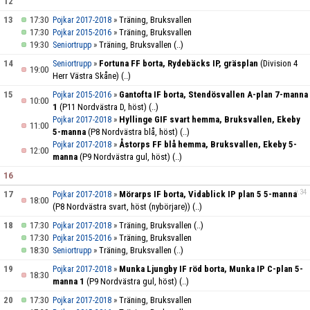
12
13
17:30
»
Träning, Bruksvallen
Pojkar 2017-2018
17:30
»
Träning, Bruksvallen
Pojkar 2015-2016
19:30
»
Träning, Bruksvallen
(..)
Seniortrupp
14
»
Fortuna FF borta, Rydebäcks IP, gräsplan
(Division 4
Seniortrupp
19:00
Herr Västra Skåne)
(..)
15
»
Gantofta IF borta, Stendösvallen A-plan 7-manna
Pojkar 2015-2016
10:00
1
(P11 Nordvästra D, höst)
(..)
»
Hyllinge GIF svart hemma, Bruksvallen, Ekeby
Pojkar 2017-2018
11:00
5-manna
(P8 Nordvästra blå, höst)
(..)
»
Åstorps FF blå hemma, Bruksvallen, Ekeby 5-
Pojkar 2017-2018
12:00
manna
(P9 Nordvästra gul, höst)
(..)
16
v.34
17
»
Mörarps IF borta, Vidablick IP plan 5 5-manna
Pojkar 2017-2018
18:00
(P8 Nordvästra svart, höst (nybörjare))
(..)
18
17:30
»
Träning, Bruksvallen
(..)
Pojkar 2017-2018
17:30
»
Träning, Bruksvallen
Pojkar 2015-2016
18:30
»
Träning, Bruksvallen
(..)
Seniortrupp
19
»
Munka Ljungby IF röd borta, Munka IP C-plan 5-
Pojkar 2017-2018
18:30
manna 1
(P9 Nordvästra gul, höst)
(..)
20
17:30
»
Träning, Bruksvallen
Pojkar 2017-2018