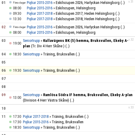
HYR KLUBBSTUGAN
v.31
01
»
Eskilscupen 2026, Harlyckan Helsingborg
(..)
Pojkar 2015-2016
Flera dagar
08:00
»
Eskilscupen, Helsingborg
Pojkar 2015-2016
09:30
»
Eskilscupen 2017, Heden Helsingborg
(..)
Pojkar 2017-2018
KLUBBSHOP
13:30
»
Eskilscupen 2018, Heden Helsingborg
(..)
Pojkar 2017-2018
02
»
Eskilscupen 2026, Harlyckan Helsingborg
(..)
Pojkar 2015-2016
Flera dagar
08:00
»
Eskilscupen, Helsingborg
Pojkar 2015-2016
v.32
03
»
Kullavägens BK (5) hemma, Bruksvallen, Ekeby A-
Seniortrupp
19:00
plan
(Tr. Div 4 Herr Skåne )
(..)
04
18:30
»
Träning, Bruksvallen
(..)
Seniortrupp
05
06
19:30
»
Träning, Bruksvallen
(..)
Seniortrupp
07
08
09
»
Ramlösa Södra IF hemma, Bruksvallen, Ekeby A-plan
Seniortrupp
13:00
(Division 4 Herr Västra Skåne)
(..)
v.33
10
11
17:30
»
Träning, Bruksvallen
(..)
Pojkar 2017-2018
17:30
»
Träning, Bruksvallen
Pojkar 2015-2016
18:30
»
Träning, Bruksvallen
(..)
Seniortrupp