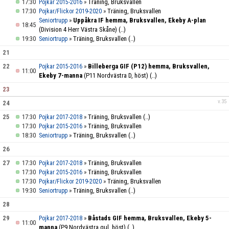
17:30
»
Träning, Bruksvallen
Pojkar 2015-2016
17:30
»
Träning, Bruksvallen
Pojkar/Flickor 2019-2020
»
Uppåkra IF hemma, Bruksvallen, Ekeby A-plan
Seniortrupp
18:45
(Division 4 Herr Västra Skåne)
(..)
19:30
»
Träning, Bruksvallen
(..)
Seniortrupp
21
22
»
Billeberga GIF (P12) hemma, Bruksvallen,
Pojkar 2015-2016
11:00
Ekeby 7-manna
(P11 Nordvästra D, höst)
(..)
23
v.35
24
25
17:30
»
Träning, Bruksvallen
(..)
Pojkar 2017-2018
17:30
»
Träning, Bruksvallen
Pojkar 2015-2016
18:30
»
Träning, Bruksvallen
(..)
Seniortrupp
26
27
17:30
»
Träning, Bruksvallen
Pojkar 2017-2018
17:30
»
Träning, Bruksvallen
Pojkar 2015-2016
17:30
»
Träning, Bruksvallen
Pojkar/Flickor 2019-2020
19:30
»
Träning, Bruksvallen
(..)
Seniortrupp
28
29
»
Båstads GIF hemma, Bruksvallen, Ekeby 5-
Pojkar 2017-2018
11:00
manna
(P9 Nordvästra gul, höst)
(..)