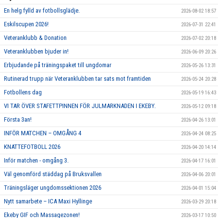
En helg fylld av fotbollsglädje.
2026-08-02 18:57
Eskilscupen 2026!
2026-07-31 22:41
Veteranklubb & Donation
2026-07-02 20:18
Veteranklubben bjuder in!
2026-06-09 20:26
Erbjudande på träningspaket till ungdomar
2026-05-26 13:31
Rutinerad trupp när Veteranklubben tar sats mot framtiden
2026-05-24 20:28
Fotbollens dag
2026-05-19 16:43
VI TAR ÖVER STAFETTPINNEN FÖR JULMARKNADEN I EKEBY.
2026-05-12 09:18
Första 3an!
2026-04-26 13:01
INFÖR MATCHEN – OMGÅNG 4
2026-04-24 08:25
KNATTEFOTBOLL 2026
2026-04-20 14:14
Inför matchen - omgång 3.
2026-04-17 16:01
Väl genomförd städdag på Bruksvallen
2026-04-06 20:01
Träningsläger ungdomssektionen 2026
2026-04-01 15:04
Nytt samarbete – ICA Maxi Hyllinge
2026-03-29 20:18
Ekeby GIF och Massagezonen!
2026-03-17 10:50