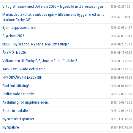
Vi tog ett snack med Jölle om 2026 – lägesbild mitt i försäsongen
2026-02-23 10:01
Marknadsutskottet samlades igår – tillsammans bygger vi ett ännu
2026-02-13 08:11
starkare Ekeby GIF
Björn Jeppsson-priset
2026-02-05 21:37
Styrelsen 2026
2026-02-05 15:10
2026 – Ny säsong. Ny serie. Nya utmaningar.
2026-01-23 13:48
ÅRSMÖTE 2026
2026-01-15 09:15
Välkommen till Ekeby GIF, Joakim “Jölle” Jörlert!
2026-01-11 22:40
Tack Zeyn, Vlado och Martin
2026-01-11 22:36
NYFÖRVÄRV till Ekeby GIF
2026-01-05 09:05
God fortsättning!
2026-01-04 05:37
Ordförande har ordet..
2025-12-08 16:28
Avslutning för ungdomsleden.
2025-12-08 16:02
Spets in i anfallet!
2025-12-08 16:00
Ny samarbetspartner
2025-11-30 08:28
Ny Spelare!
2025-11-30 08:04