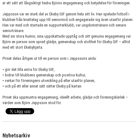
HYR KLUBBSTUGAN
är ett sätt att långsiktigt hedra Björns engagemang och betydelse för föreningen.
Jeppsson var en stark del av Ekeby GIF genom hela sitt liv. Han spelade fotboll i
KLUBBSHOP
klubben från knattelag upp till seniornivå och engagerade sig även utanför planen.
Han var med och startade en supporterklubb, var ungdomstränare och senare
seniortränare.
Med sin stora humor, sina uppskattade upptåg och sitt genuina engagemang var
Björn en person som spred glädje, gemenskap och stolthet för Ekeby GIF – alltid
med ett stort Ekebyhjärta.
Priset delas årligen ut till en person som i Jeppssons anda:
• gör det lilla extra för Ekeby GIF,
• bidrar till klubbens gemenskap och positiva kultur,
• verkar för föreningens utveckling på eller utanför planen,
• och på ett eller annat sätt sätter Ekeby på kartan.
Priset ska uppmuntra engagemang, ideellt arbete, glädje och föreningskärlek –
värden som Björn Jeppsson stod för.
Nyhetsarkiv