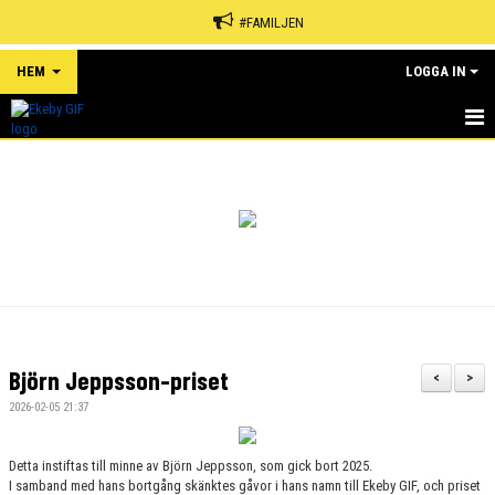
#FAMILJEN
HEM
LOGGA IN
HEM
NYHETER
OM KLUBBEN
KALENDER
MATCHER
Björn Jeppsson-priset
<
>
EVENEMANG
2026-02-05 21:37
SPONSORER
Detta instiftas till minne av Björn Jeppsson, som gick bort 2025.
I samband med hans bortgång skänktes gåvor i hans namn till Ekeby GIF, och priset