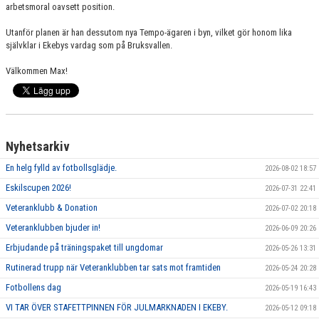
HYR KLUBBSTUGAN
arbetsmoral oavsett position.
Utanför planen är han dessutom nya Tempo-ägaren i byn, vilket gör honom lika
KLUBBSHOP
självklar i Ekebys vardag som på Bruksvallen.
Välkommen Max!
Nyhetsarkiv
En helg fylld av fotbollsglädje.
2026-08-02 18:57
Eskilscupen 2026!
2026-07-31 22:41
Veteranklubb & Donation
2026-07-02 20:18
Veteranklubben bjuder in!
2026-06-09 20:26
Erbjudande på träningspaket till ungdomar
2026-05-26 13:31
Rutinerad trupp när Veteranklubben tar sats mot framtiden
2026-05-24 20:28
Fotbollens dag
2026-05-19 16:43
VI TAR ÖVER STAFETTPINNEN FÖR JULMARKNADEN I EKEBY.
2026-05-12 09:18