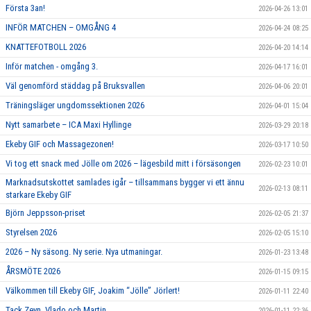
Första 3an!
2026-04-26 13:01
INFÖR MATCHEN – OMGÅNG 4
2026-04-24 08:25
KNATTEFOTBOLL 2026
2026-04-20 14:14
Inför matchen - omgång 3.
2026-04-17 16:01
Väl genomförd städdag på Bruksvallen
2026-04-06 20:01
Träningsläger ungdomssektionen 2026
2026-04-01 15:04
Nytt samarbete – ICA Maxi Hyllinge
2026-03-29 20:18
Ekeby GIF och Massagezonen!
2026-03-17 10:50
Vi tog ett snack med Jölle om 2026 – lägesbild mitt i försäsongen
2026-02-23 10:01
Marknadsutskottet samlades igår – tillsammans bygger vi ett ännu
2026-02-13 08:11
starkare Ekeby GIF
Björn Jeppsson-priset
2026-02-05 21:37
Styrelsen 2026
2026-02-05 15:10
2026 – Ny säsong. Ny serie. Nya utmaningar.
2026-01-23 13:48
ÅRSMÖTE 2026
2026-01-15 09:15
Välkommen till Ekeby GIF, Joakim “Jölle” Jörlert!
2026-01-11 22:40
Tack Zeyn, Vlado och Martin
2026-01-11 22:36