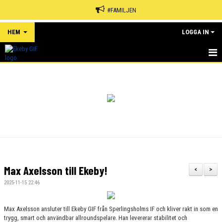
#FAMILJEN
HEM
LOGGA IN
HEM
NYHETER
OM KLUBBEN
KALENDER
MATCHER
Max Axelsson till Ekeby!
<
>
EVENEMANG
2025-11-15 22:46
SPONSORER
Max Axelsson ansluter till Ekeby GIF från Sperlingsholms IF och kliver rakt in som en
trygg, smart och användbar allroundspelare. Han levererar stabilitet och