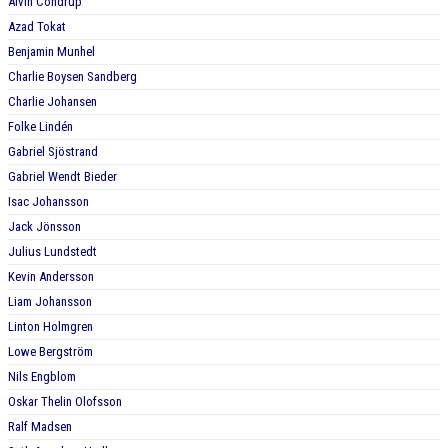
Alvin Condrup
Azad Tokat
Benjamin Munhel
Charlie Boysen Sandberg
Charlie Johansen
Folke Lindén
Gabriel Sjöstrand
Gabriel Wendt Bieder
Isac Johansson
Jack Jönsson
Julius Lundstedt
Kevin Andersson
Liam Johansson
Linton Holmgren
Lowe Bergström
Nils Engblom
Oskar Thelin Olofsson
Ralf Madsen