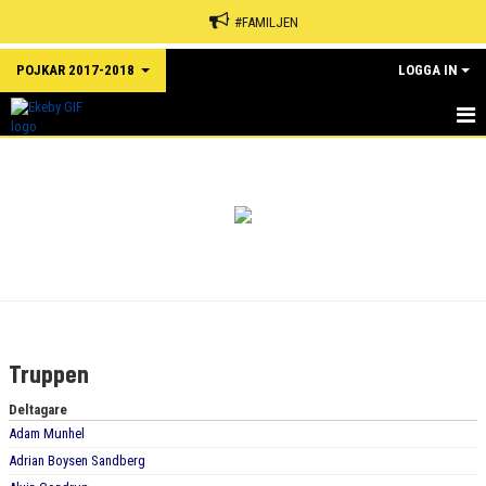
#FAMILJEN
POJKAR 2017-2018
LOGGA IN
HEM
NYHETER
KALENDER
MATCHER
TRUPPEN
Truppen
BILDGALLERI
Deltagare
Adam Munhel
DOKUMENT
Adrian Boysen Sandberg
KONTAKT