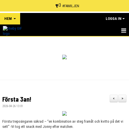
#FAMILJEN
HEM
LOGGA IN
HEM
NYHETER
OM KLUBBEN
KALENDER
MATCHER
Första 3an!
<
>
EVENEMANG
2026-04-26 13:01
SPONSORER
Första trepoängaren säkrad – “en kombination av steg framåt och kvitto på det vi
sett” -Vi tog ett snack med Jonny efter matchen.