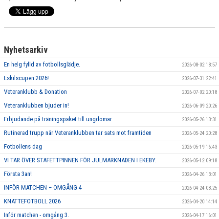
Nyhetsarkiv
En helg fylld av fotbollsglädje.
2026-08-02 18:57
Eskilscupen 2026!
2026-07-31 22:41
Veteranklubb & Donation
2026-07-02 20:18
Veteranklubben bjuder in!
2026-06-09 20:26
Erbjudande på träningspaket till ungdomar
2026-05-26 13:31
Rutinerad trupp när Veteranklubben tar sats mot framtiden
2026-05-24 20:28
Fotbollens dag
2026-05-19 16:43
VI TAR ÖVER STAFETTPINNEN FÖR JULMARKNADEN I EKEBY.
2026-05-12 09:18
Första 3an!
2026-04-26 13:01
INFÖR MATCHEN – OMGÅNG 4
2026-04-24 08:25
KNATTEFOTBOLL 2026
2026-04-20 14:14
Inför matchen - omgång 3.
2026-04-17 16:01