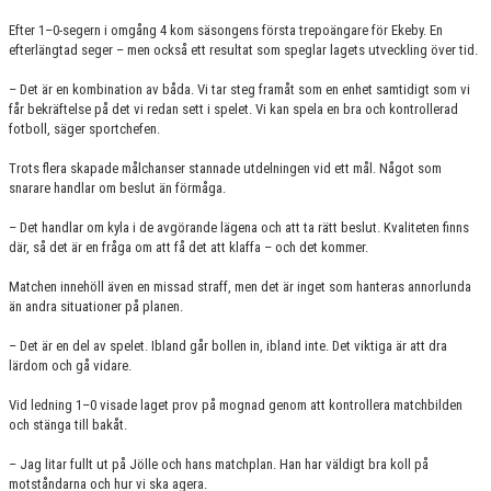
HYR KLUBBSTUGAN
Efter 1–0-segern i omgång 4 kom säsongens första trepoängare för Ekeby. En
efterlängtad seger – men också ett resultat som speglar lagets utveckling över tid.
KLUBBSHOP
– Det är en kombination av båda. Vi tar steg framåt som en enhet samtidigt som vi
får bekräftelse på det vi redan sett i spelet. Vi kan spela en bra och kontrollerad
fotboll, säger sportchefen.
Trots flera skapade målchanser stannade utdelningen vid ett mål. Något som
snarare handlar om beslut än förmåga.
– Det handlar om kyla i de avgörande lägena och att ta rätt beslut. Kvaliteten finns
där, så det är en fråga om att få det att klaffa – och det kommer.
Matchen innehöll även en missad straff, men det är inget som hanteras annorlunda
än andra situationer på planen.
– Det är en del av spelet. Ibland går bollen in, ibland inte. Det viktiga är att dra
lärdom och gå vidare.
Vid ledning 1–0 visade laget prov på mognad genom att kontrollera matchbilden
och stänga till bakåt.
– Jag litar fullt ut på Jölle och hans matchplan. Han har väldigt bra koll på
motståndarna och hur vi ska agera.