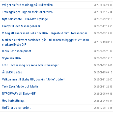
Väl genomförd städdag på Bruksvallen
2026-04-06 20:01
Träningsläger ungdomssektionen 2026
2026-04-01 15:04
Nytt samarbete – ICA Maxi Hyllinge
2026-03-29 20:18
Ekeby GIF och Massagezonen!
2026-03-17 10:50
Vi tog ett snack med Jölle om 2026 – lägesbild mitt i försäsongen
2026-02-23 10:01
Marknadsutskottet samlades igår – tillsammans bygger vi ett ännu
2026-02-13 08:11
starkare Ekeby GIF
Björn Jeppsson-priset
2026-02-05 21:37
Styrelsen 2026
2026-02-05 15:10
2026 – Ny säsong. Ny serie. Nya utmaningar.
2026-01-23 13:48
ÅRSMÖTE 2026
2026-01-15 09:15
Välkommen till Ekeby GIF, Joakim “Jölle” Jörlert!
2026-01-11 22:40
Tack Zeyn, Vlado och Martin
2026-01-11 22:36
NYFÖRVÄRV till Ekeby GIF
2026-01-05 09:05
God fortsättning!
2026-01-04 05:37
Ordförande har ordet..
2025-12-08 16:28