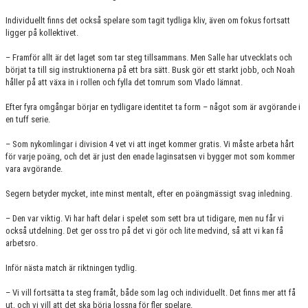
Individuellt finns det också spelare som tagit tydliga kliv, även om fokus fortsatt
ligger på kollektivet.
– Framför allt är det laget som tar steg tillsammans. Men Salle har utvecklats och
börjat ta till sig instruktionerna på ett bra sätt. Busk gör ett starkt jobb, och Noah
håller på att växa in i rollen och fylla det tomrum som Vlado lämnat.
Efter fyra omgångar börjar en tydligare identitet ta form – något som är avgörande i
en tuff serie.
– Som nykomlingar i division 4 vet vi att inget kommer gratis. Vi måste arbeta hårt
för varje poäng, och det är just den enade laginsatsen vi bygger mot som kommer
vara avgörande.
Segern betyder mycket, inte minst mentalt, efter en poängmässigt svag inledning.
– Den var viktig. Vi har haft delar i spelet som sett bra ut tidigare, men nu får vi
också utdelning. Det ger oss tro på det vi gör och lite medvind, så att vi kan få
arbetsro.
Inför nästa match är riktningen tydlig.
– Vi vill fortsätta ta steg framåt, både som lag och individuellt. Det finns mer att få
ut, och vi vill att det ska börja lossna för fler spelare.